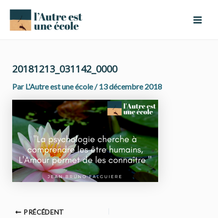
Aller
Navigation
Mai
au
des
Men
contenu
articles
20181213_031142_0000
Par
L'Autre est une école
/
13 décembre 2018
PRÉCÉDENT