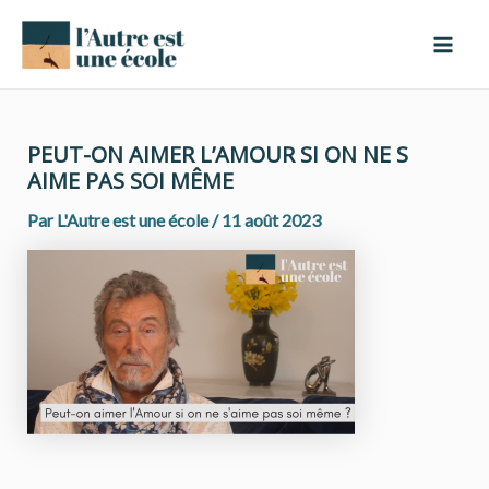
Aller
Navigation
Mai
au
des
Men
contenu
articles
PEUT-ON AIMER L’AMOUR SI ON NE S
AIME PAS SOI MÊME
Par
L'Autre est une école
/
11 août 2023