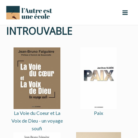
Aller
Mai
au
Men
contenu
INTROUVABLE
La Voie du Coeur et La
Paix
Voix de Dieu - un voyage
soufi